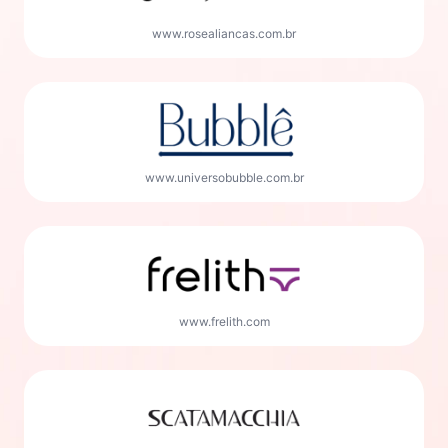
www.rosealiancas.com.br
www.universobubble.com.br
www.frelith.com