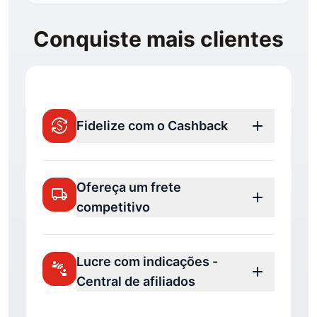
Conquiste mais clientes
currency_exchange
add
Fidelize com o Cashback
Ofereça um frete
local_shipping
add
competitivo
Lucre com indicações -
connect_without_contact
add
Central de afiliados