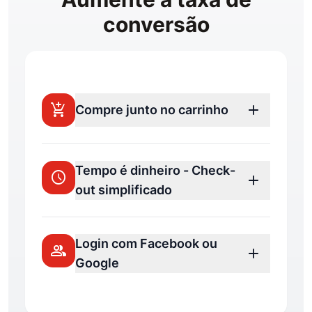
conversão
add_shopping_cart
add
Compre junto no carrinho
Tempo é dinheiro - Check-
schedule
add
out simplificado
Login com Facebook ou
group
add
Google