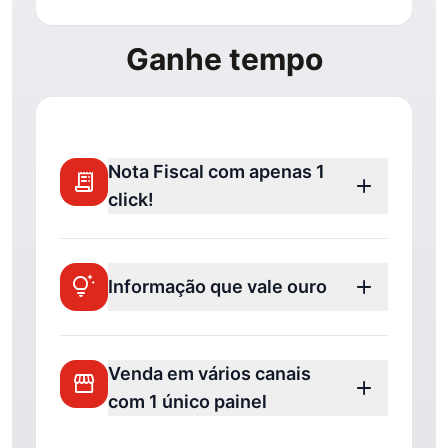
Ganhe tempo
Nota Fiscal com apenas 1
receipt_long
add
click!
tips_and_updates
add
Informação que vale ouro
Venda em vários canais
storefront
add
com 1 único painel