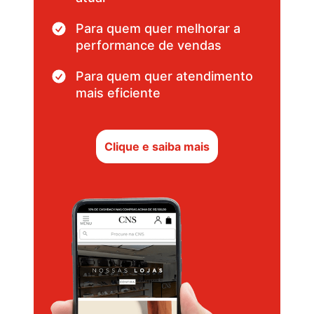
Para quem quer melhorar a
performance de vendas
Para quem quer atendimento
mais eficiente
Clique e saiba mais