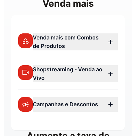
Venda mais
Venda mais com Combos
category
add
de Produtos
Shopstreaming - Venda ao
videocam
add
Vivo
campaign
add
Campanhas e Descontos
Aumente a taxa de