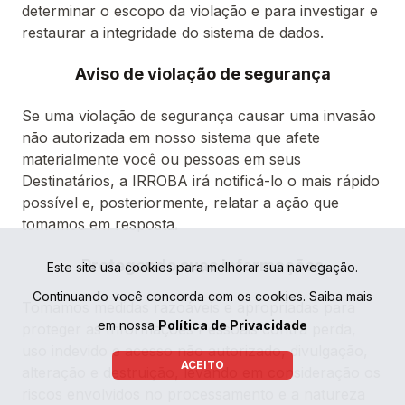
determinar o escopo da violação e para investigar e
restaurar a integridade do sistema de dados.
Aviso de violação de segurança
Se uma violação de segurança causar uma invasão
não autorizada em nosso sistema que afete
materialmente você ou pessoas em seus
Destinatários, a IRROBA irá notificá-lo o mais rápido
possível e, posteriormente, relatar a ação que
tomamos em resposta.
Protegendo suas informações
Este site usa cookies para melhorar sua navegação.
Continuando você concorda com os cookies. Saiba mais
Tomamos medidas razoáveis e apropriadas para
em nossa
Política de Privacidade
proteger as Informações Pessoais contra perda,
uso indevido e acesso não autorizado, divulgação,
ACEITO
alteração e destruição, levando em consideração os
riscos envolvidos no processamento e a natureza