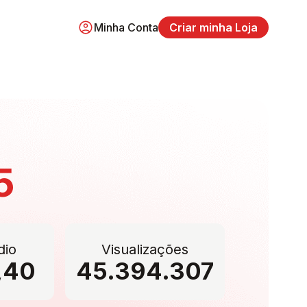
Minha Conta
Criar minha Loja
5
dio
Visualizações
,40
45.394.307