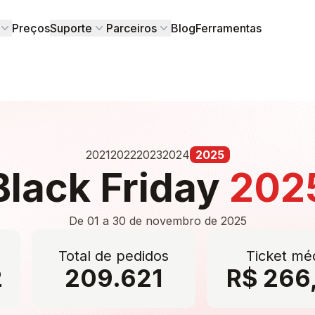
Preços
Suporte
Parceiros
Blog
Ferramentas
2021
2022
2023
2024
2025
Black Friday
202
De 01 a 30 de novembro de 2025
Total de pedidos
Ticket mé
2
209.621
R$ 266