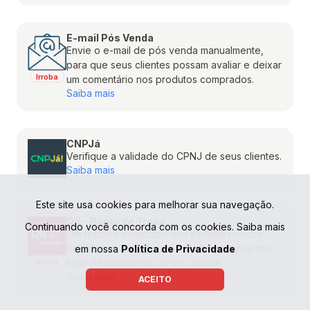
E-mail Pós Venda
Envie o e-mail de pós venda manualmente,
para que seus clientes possam avaliar e deixar
Irroba
um comentário nos produtos comprados.
Saiba mais
CNPJá
Verifique a validade do CPNJ de seus clientes.
Saiba mais
Este site usa cookies para melhorar sua navegação.
QR - Ponto de Troca
Continuando você concorda com os cookies. Saiba mais
Um recurso avançado que permite concluir
pedidos através do aplicativo disponível nas
em nossa
Política de Privacidade
Irroba
lojas de aplicativos de seu celular.
Saiba mais
ACEITO