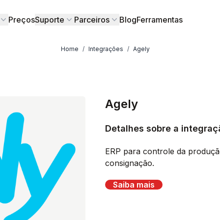
Preços
Suporte
Parceiros
Blog
Ferramentas
Home
/
Integrações
/
Agely
Agely
Detalhes sobre a integra
ERP para controle da produção,
consignação.
Saiba mais