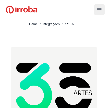
Irroba
Open
Home
/
Integrações
/
Art365