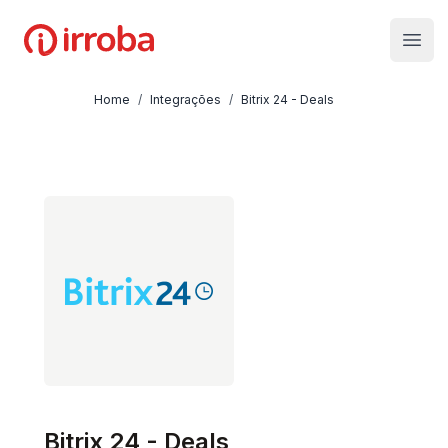
Irroba
Open
Home
/
Integrações
/
Bitrix 24 - Deals
Bitrix 24 - Deals