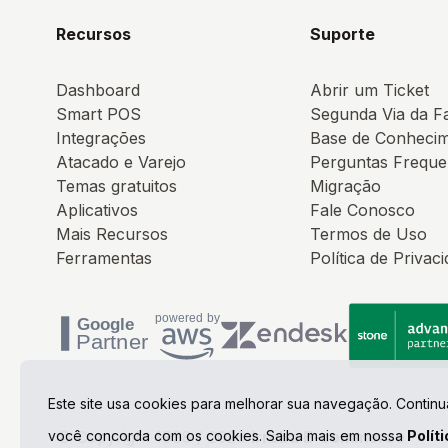
Recursos
Suporte
Dashboard
Abrir um Ticket
Smart POS
Segunda Via da F
Integrações
Base de Conheci
Atacado e Varejo
Perguntas Freque
Temas gratuitos
Migração
Aplicativos
Fale Conosco
Mais Recursos
Termos de Uso
Ferramentas
Política de Privac
Este site usa cookies para melhorar sua navegação. Contin
© Copyright 1998 / 2026
Irroba E-commerce
você concorda com os cookies. Saiba mais em nossa
Polít