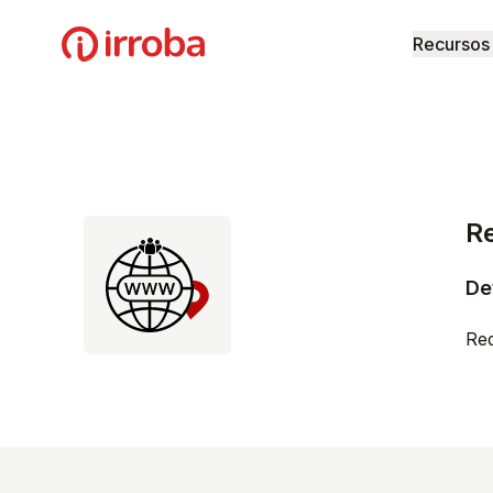
Irroba
Recursos
R
De
Red