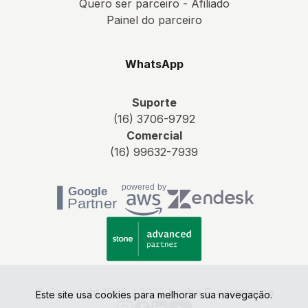
Quero ser parceiro - Afiliado
Painel do parceiro
WhatsApp
Suporte
(16) 3706-9792
Comercial
(16) 99632-7939
© Copyright 1998 / 2026
Irroba E-commerce
Este site usa cookies para melhorar sua navegação.