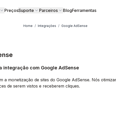
Preços
Suporte
Parceiros
Blog
Ferramentas
Home
/
Integrações
/
Google AdSense
ense
 a integração com Google AdSense
m a monetização de sites do Google AdSense. Nós otimiz
es de serem vistos e receberem cliques.