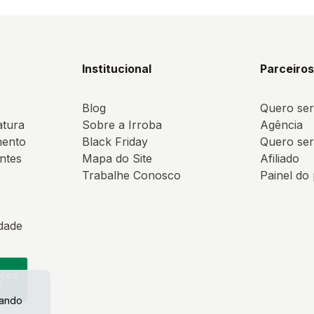
Institucional
Parceiro
Blog
Quero ser
atura
Sobre a Irroba
Agência
mento
Black Friday
Quero ser
ntes
Mapa do Site
Afiliado
Trabalhe Conosco
Painel do
idade
uando