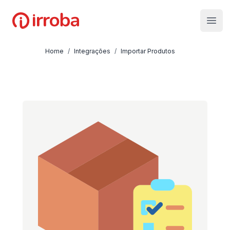
Irroba
Open
Home
/
Integrações
/
Importar Produtos