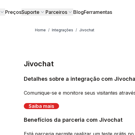
Preços
Suporte
Parceiros
Blog
Ferramentas
Home
/
Integrações
/
Jivochat
Jivochat
Detalhes sobre a integração com Jivocha
Comunique-se e monitore seus visitantes atravé
Saiba mais
Benefícios da parceria com Jivochat
Está parceria permite realizar um teste grátis no