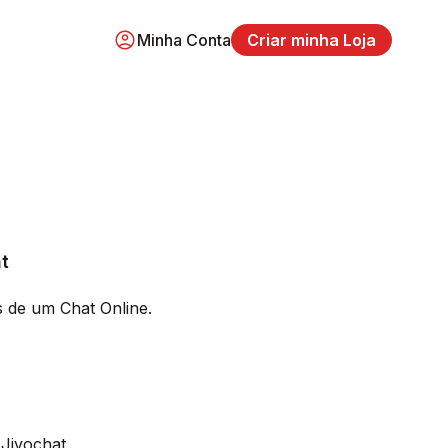
Minha Conta
Criar minha Loja
t
s de um Chat Online.
 Jivochat.