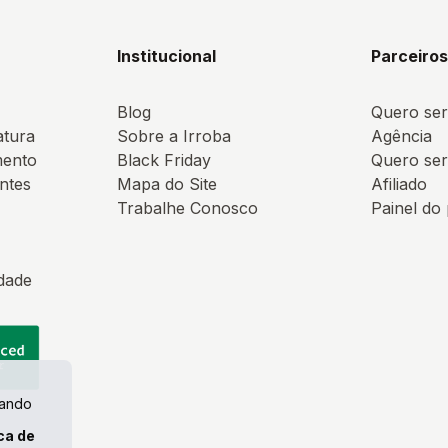
Institucional
Parceiro
Blog
Quero ser
atura
Sobre a Irroba
Agência
mento
Black Friday
Quero ser
ntes
Mapa do Site
Afiliado
Trabalhe Conosco
Painel do
idade
uando
ica de