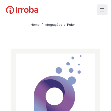
Irroba
Open
Home
/
Integrações
/
Polen