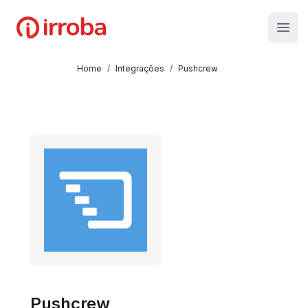
Irroba
Open
Home
/
Integrações
/
Pushcrew
Pushcrew