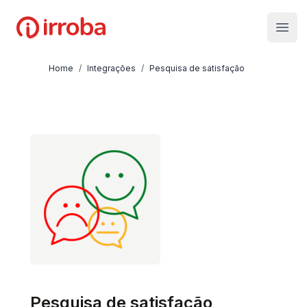
Irroba
Open
Home
/
Integrações
/
Pesquisa de satisfação
Pesquisa de satisfação