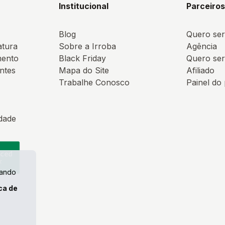
Institucional
Parceiro
Blog
Quero ser
atura
Sobre a Irroba
Agência
mento
Black Friday
Quero ser
ntes
Mapa do Site
Afiliado
Trabalhe Conosco
Painel do
idade
uando
ica de