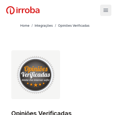
Irroba
Open
Home
/
Integrações
/
Opiniões Verificadas
Opiniões Verificadas