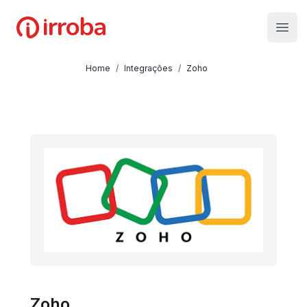
Irroba
Open
Home
/
Integrações
/
Zoho
Zoho